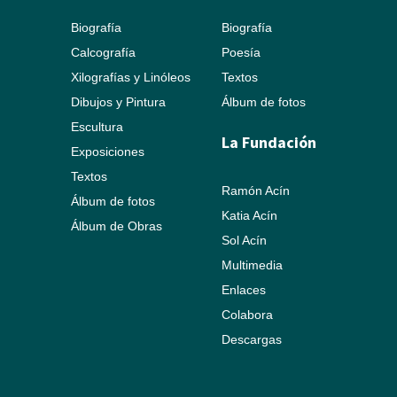
Biografía
Biografía
Calcografía
Poesía
Xilografías y Linóleos
Textos
Dibujos y Pintura
Álbum de fotos
Escultura
La Fundación
Exposiciones
Textos
Ramón Acín
Álbum de fotos
Katia Acín
Álbum de Obras
Sol Acín
Multimedia
Enlaces
Colabora
Descargas