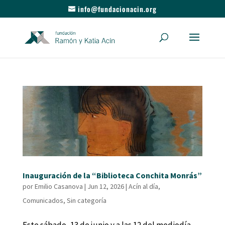
info@fundacionacin.org
Inauguración de la “Biblioteca Conchita Monrás”
por
Emilio Casanova
|
Jun 12, 2026
|
Acín al día
,
Comunicados
,
Sin categoría