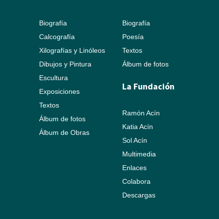
Biografía
Biografía
Calcografía
Poesía
Xilografías y Linóleos
Textos
Dibujos y Pintura
Álbum de fotos
Escultura
La Fundación
Exposiciones
Textos
Ramón Acín
Álbum de fotos
Katia Acín
Álbum de Obras
Sol Acín
Multimedia
Enlaces
Colabora
Descargas