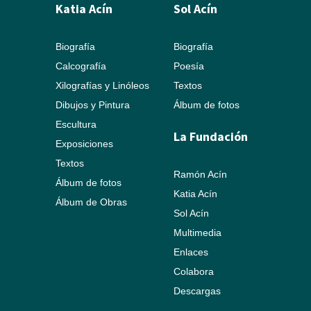
Katia Acín
Sol Acín
Biografía
Biografía
Calcografía
Poesía
Xilografías y Linóleos
Textos
Dibujos y Pintura
Álbum de fotos
Escultura
La Fundación
Exposiciones
Textos
Ramón Acín
Álbum de fotos
Katia Acín
Álbum de Obras
Sol Acín
Multimedia
Enlaces
Colabora
Descargas