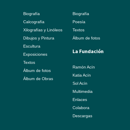
Biografía
Biografía
Calcografía
Poesía
Xilografías y Linóleos
Textos
Dibujos y Pintura
Álbum de fotos
Escultura
La Fundación
Exposiciones
Textos
Ramón Acín
Álbum de fotos
Katia Acín
Álbum de Obras
Sol Acín
Multimedia
Enlaces
Colabora
Descargas