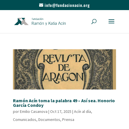
info@fundacionacin.org
Ramón Acín toma la palabra 49 – Así sea. Honorio
García Condoy
por
Emilio Casanova
|
Oct 17, 2025
|
Acín al día
,
Comunicados
,
Documentos
,
Prensa