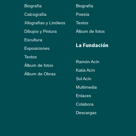
Biografía
Biografía
Calcografía
Poesía
Xilografías y Linóleos
Textos
Dibujos y Pintura
Álbum de fotos
Escultura
La Fundación
Exposiciones
Textos
Ramón Acín
Álbum de fotos
Katia Acín
Álbum de Obras
Sol Acín
Multimedia
Enlaces
Colabora
Descargas