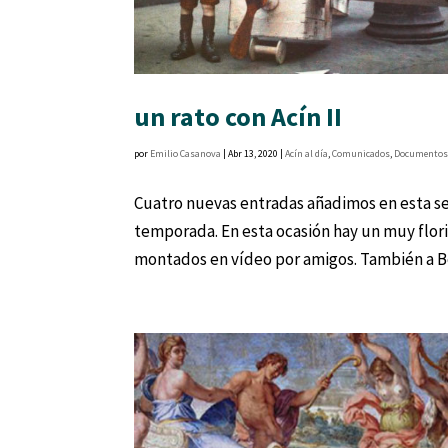
un rato con Acín II
por
Emilio Casanova
|
Abr 13, 2020
|
Acín al día
,
Comunicados
,
Documento
Cuatro nuevas entradas añadimos en esta se
temporada. En esta ocasión hay un muy flori
montados en vídeo por amigos. También a Bo