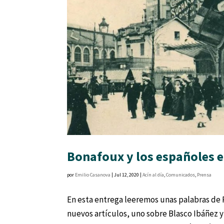
Bonafoux y los españoles e
por
Emilio Casanova
|
Jul 12, 2020
|
Acín al día
,
Comunicados
,
Prensa
En esta entrega leeremos unas palabras de 
nuevos artículos, uno sobre Blasco Ibáñez 