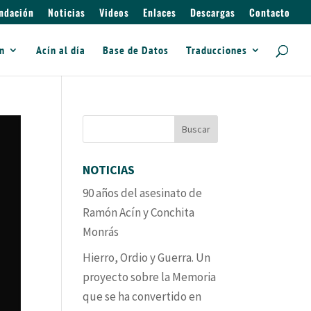
ndación
Noticias
Videos
Enlaces
Descargas
Contacto
ín
Acín al día
Base de Datos
Traducciones
NOTICIAS
90 años del asesinato de
Ramón Acín y Conchita
Monrás
Hierro, Ordio y Guerra. Un
proyecto sobre la Memoria
que se ha convertido en