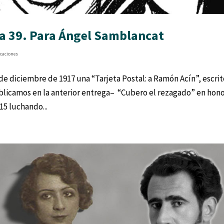
a 39. Para Ángel Samblancat
icaciones
de diciembre de 1917 una “Tarjeta Postal: a Ramón Acín”, escri
blicamos en la anterior entrega– “Cubero el rezagado” en hono
5 luchando...