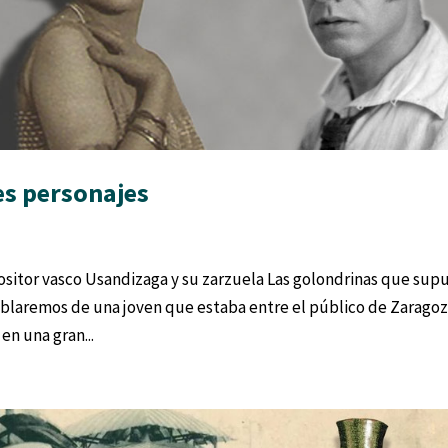
es personajes
ositor vasco Usandizaga y su zarzuela Las golondrinas que sup
blaremos de una joven que estaba entre el público de Zaragoz
n una gran...