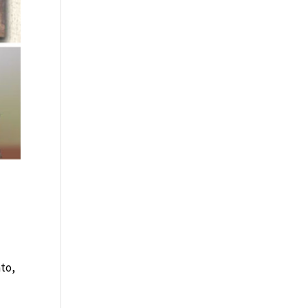
s
ato,