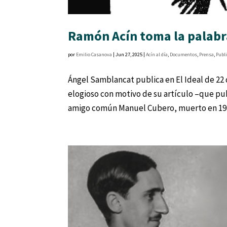
Ramón Acín toma la palabr
por
Emilio Casanova
|
Jun 27, 2025
|
Acín al día
,
Documentos
,
Prensa
,
Publ
Ángel Samblancat publica en El Ideal de 22 
elogioso con motivo de su artículo –que pu
amigo común Manuel Cubero, muerto en 191