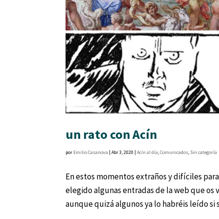
un rato con Acín
por
Emilio Casanova
|
Abr 3, 2020
|
Acín al día
,
Comunicados
,
Sin categoría
En estos momentos extraños y difíciles par
elegido algunas entradas de la web que os v
aunque quizá algunos ya lo habréis leído si so