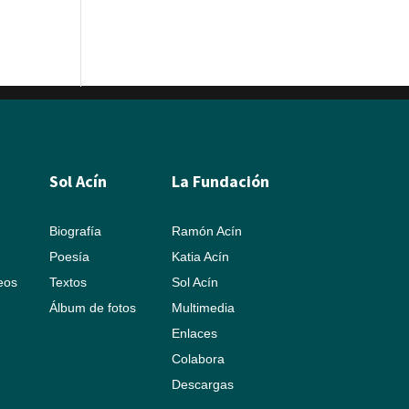
Sol Acín
La Fundación
Biografía
Ramón Acín
Poesía
Katia Acín
leos
Textos
Sol Acín
Álbum de fotos
Multimedia
Enlaces
Colabora
Descargas