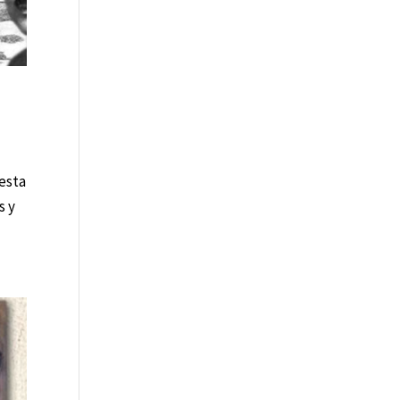
esta
s y