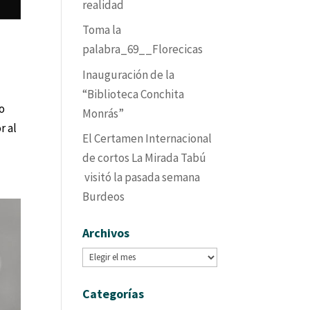
realidad
Toma la
palabra_69__Florecicas
Inauguración de la
“Biblioteca Conchita
to
Monrás”
r al
El Certamen Internacional
de cortos La Mirada Tabú
visitó la pasada semana
Burdeos
Archivos
Archivos
Categorías