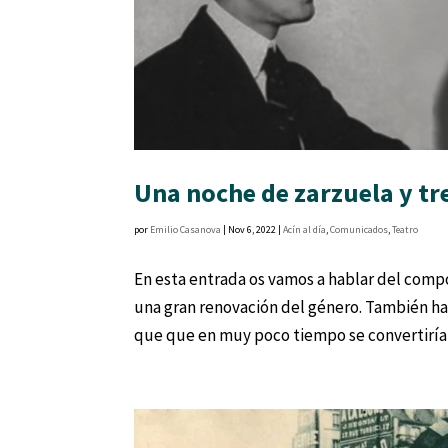
Una noche de zarzuela y tr
por
Emilio Casanova
|
Nov 6, 2022
|
Acín al día
,
Comunicados
,
Teatro
En esta entrada os vamos a hablar del comp
una gran renovación del género. También ha
que que en muy poco tiempo se convertiría e