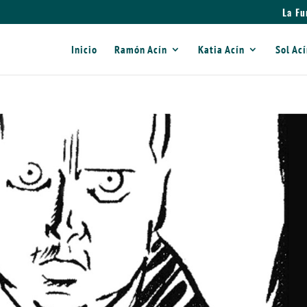
La Fu
Inicio
Ramón Acín
Katia Acín
Sol Ac