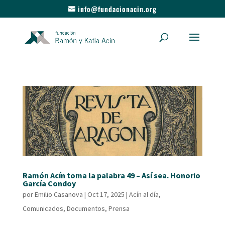
info@fundacionacin.org
Ramón Acín toma la palabra 49 – Así sea. Honorio
García Condoy
por
Emilio Casanova
|
Oct 17, 2025
|
Acín al día
,
Comunicados
,
Documentos
,
Prensa