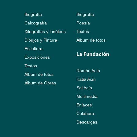
Biografía
Biografía
Calcografía
Poesía
Xilografías y Linóleos
Textos
Dibujos y Pintura
Álbum de fotos
Escultura
La Fundación
Exposiciones
Textos
Ramón Acín
Álbum de fotos
Katia Acín
Álbum de Obras
Sol Acín
Multimedia
Enlaces
Colabora
Descargas