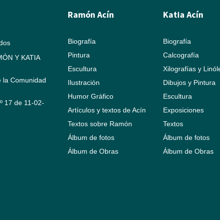
Ramón Acín
Katia Acín
Biografía
Biografía
ados
Pintura
Calcografía
ÓN Y KATIA
Escultura
Xilografías y Linó
e la Comunidad
Ilustración
Dibujos y Pintura
Humor Gráfico
Escultura
Nº 17 de 11-02-
Artículos y textos de Acín
Exposiciones
Textos sobre Ramón
Textos
Álbum de fotos
Álbum de fotos
Álbum de Obras
Álbum de Obras