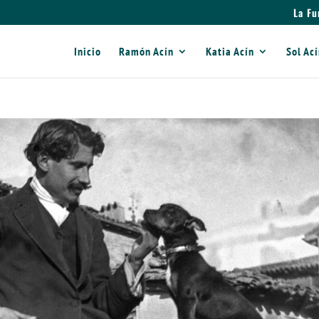
La Fu
Inicio
Ramón Acín
Katia Acín
Sol Ac