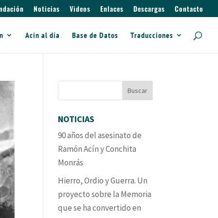
ndación
Noticias
Videos
Enlaces
Descargas
Contacto
ín
Acín al día
Base de Datos
Traducciones
NOTICIAS
90 años del asesinato de
Ramón Acín y Conchita
Monrás
Hierro, Ordio y Guerra. Un
proyecto sobre la Memoria
que se ha convertido en