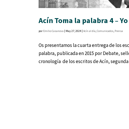
Acín Toma la palabra 4 – Y
por
Emilio Casanova
|
May 27, 2024
|
Acín al día
,
Comunicados
,
Prensa
Os presentamos la cuarta entrega de los esc
palabra, publicada en 2015 por Debate, sel
cronología de los escritos de Acín, segunda 