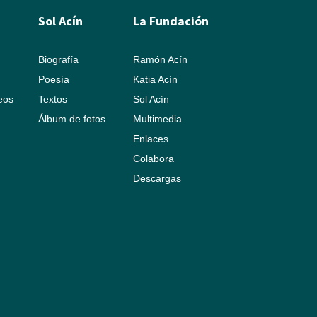
Sol Acín
La Fundación
Biografía
Ramón Acín
Poesía
Katia Acín
leos
Textos
Sol Acín
Álbum de fotos
Multimedia
Enlaces
Colabora
Descargas