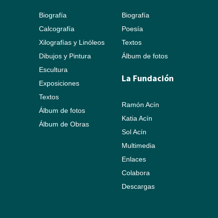
Biografía
Biografía
Calcografía
Poesía
Xilografías y Linóleos
Textos
Dibujos y Pintura
Álbum de fotos
Escultura
La Fundación
Exposiciones
Textos
Ramón Acín
Álbum de fotos
Katia Acín
Álbum de Obras
Sol Acín
Multimedia
Enlaces
Colabora
Descargas