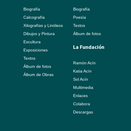
Biografía
Biografía
Calcografía
Poesía
Xilografías y Linóleos
Textos
Dibujos y Pintura
Álbum de fotos
Escultura
La Fundación
Exposiciones
Textos
Ramón Acín
Álbum de fotos
Katia Acín
Álbum de Obras
Sol Acín
Multimedia
Enlaces
Colabora
Descargas