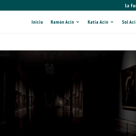
La Fu
Inicio
Ramón Acín
Katia Acín
Sol Ac