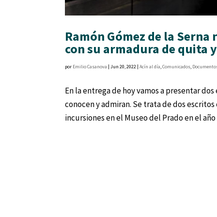
Ramón Gómez de la Serna no
con su armadura de quita 
por
Emilio Casanova
|
Jun 20, 2022
|
Acín al día
,
Comunicados
,
Documento
En la entrega de hoy vamos a presentar do
conocen y admiran. Se trata de dos escrito
incursiones en el Museo del Prado en el año 1