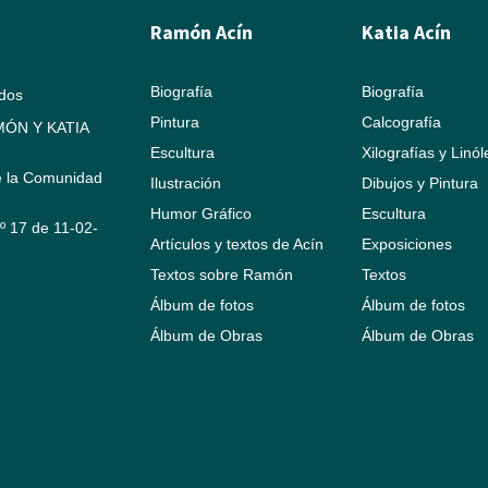
Ramón Acín
Katia Acín
Biografía
Biografía
ados
Pintura
Calcografía
ÓN Y KATIA
Escultura
Xilografías y Linó
e la Comunidad
Ilustración
Dibujos y Pintura
Humor Gráfico
Escultura
Nº 17 de 11-02-
Artículos y textos de Acín
Exposiciones
Textos sobre Ramón
Textos
Álbum de fotos
Álbum de fotos
Álbum de Obras
Álbum de Obras