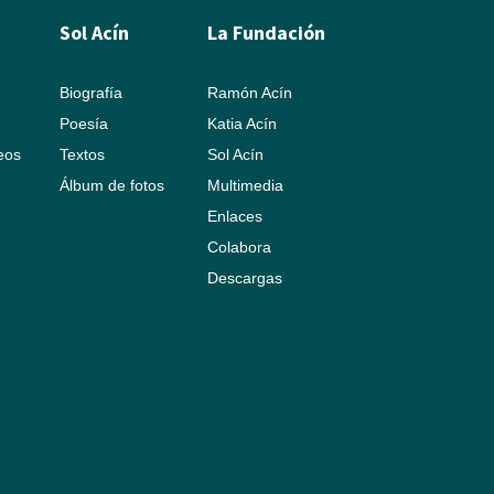
Sol Acín
La Fundación
Biografía
Ramón Acín
Poesía
Katia Acín
leos
Textos
Sol Acín
Álbum de fotos
Multimedia
Enlaces
Colabora
Descargas