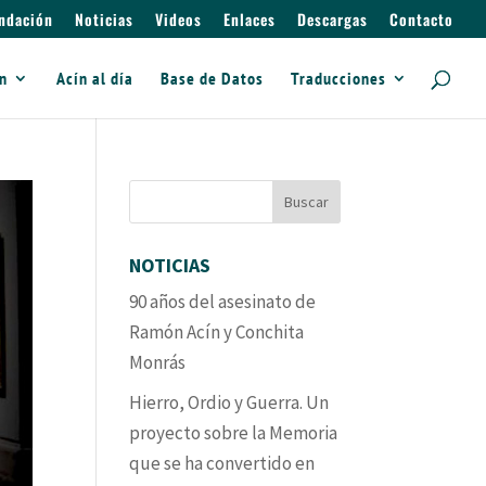
ndación
Noticias
Videos
Enlaces
Descargas
Contacto
ín
Acín al día
Base de Datos
Traducciones
NOTICIAS
90 años del asesinato de
Ramón Acín y Conchita
Monrás
Hierro, Ordio y Guerra. Un
proyecto sobre la Memoria
que se ha convertido en