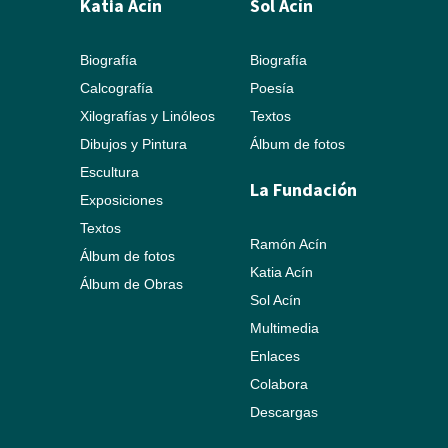
Katia Acín
Sol Acín
Biografía
Biografía
Calcografía
Poesía
Xilografías y Linóleos
Textos
Dibujos y Pintura
Álbum de fotos
Escultura
La Fundación
Exposiciones
Textos
Ramón Acín
Álbum de fotos
Katia Acín
Álbum de Obras
Sol Acín
Multimedia
Enlaces
Colabora
Descargas