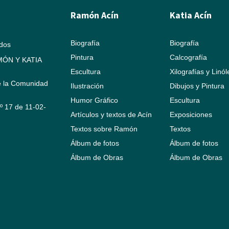
Ramón Acín
Katia Acín
Biografía
Biografía
ados
Pintura
Calcografía
ÓN Y KATIA
Escultura
Xilografías y Linó
e la Comunidad
Ilustración
Dibujos y Pintura
Humor Gráfico
Escultura
Nº 17 de 11-02-
Artículos y textos de Acín
Exposiciones
Textos sobre Ramón
Textos
Álbum de fotos
Álbum de fotos
Álbum de Obras
Álbum de Obras