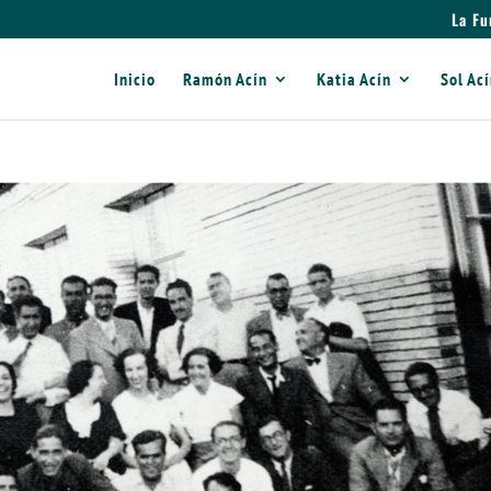
La Fu
Inicio
Ramón Acín
Katia Acín
Sol Ac