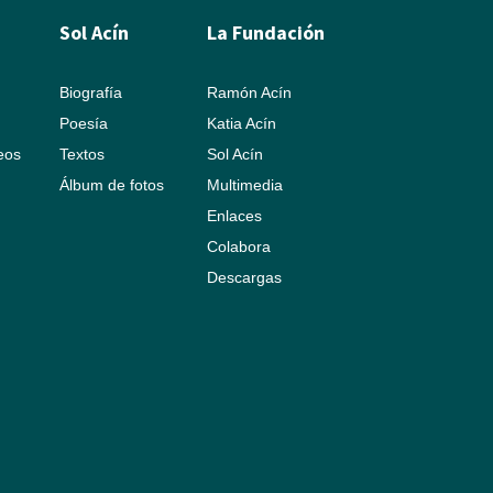
Sol Acín
La Fundación
Biografía
Ramón Acín
Poesía
Katia Acín
leos
Textos
Sol Acín
Álbum de fotos
Multimedia
Enlaces
Colabora
Descargas