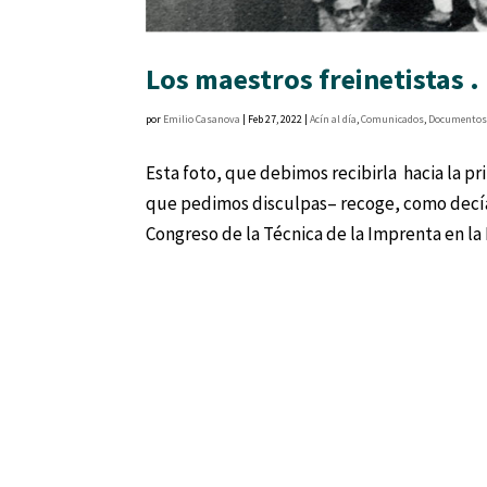
Los maestros freinetistas . 
por
Emilio Casanova
|
Feb 27, 2022
|
Acín al día
,
Comunicados
,
Documento
Esta foto, que debimos recibirla hacia la p
que pedimos disculpas– recoge, como decíamo
Congreso de la Técnica de la Imprenta en la E