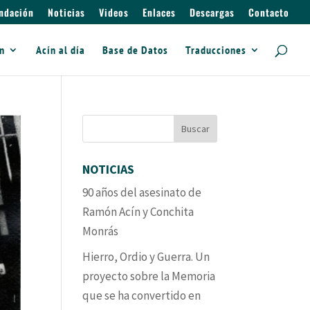
ndación
Noticias
Videos
Enlaces
Descargas
Contacto
ín
Acín al día
Base de Datos
Traducciones
NOTICIAS
90 años del asesinato de
Ramón Acín y Conchita
Monrás
Hierro, Ordio y Guerra. Un
proyecto sobre la Memoria
que se ha convertido en