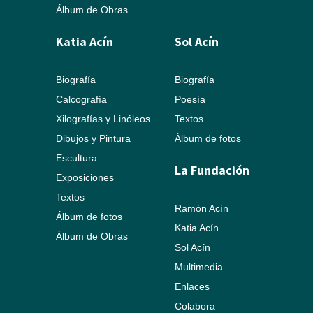
Álbum de Obras
Katia Acín
Sol Acín
Biografía
Biografía
Calcografía
Poesía
Xilografías y Linóleos
Textos
Dibujos y Pintura
Álbum de fotos
Escultura
La Fundación
Exposiciones
Textos
Ramón Acín
Álbum de fotos
Katia Acín
Álbum de Obras
Sol Acín
Multimedia
Enlaces
Colabora