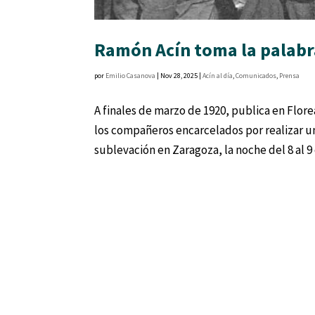
Ramón Acín toma la palabra
por
Emilio Casanova
|
Nov 28, 2025
|
Acín al día
,
Comunicados
,
Prensa
A finales de marzo de 1920, publica en Flore
los compañeros encarcelados por realizar u
sublevación en Zaragoza, la noche del 8 al 9 