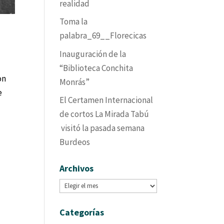
realidad
Toma la
palabra_69__Florecicas
Inauguración de la
“Biblioteca Conchita
on
Monrás”
e
El Certamen Internacional
de cortos La Mirada Tabú
visitó la pasada semana
Burdeos
Archivos
Archivos
Categorías