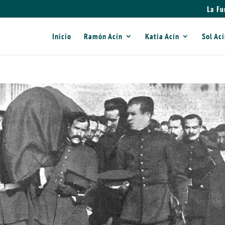
La Fu
Inicio
Ramón Acín
Katia Acín
Sol Ac