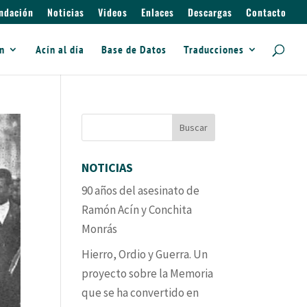
ndación
Noticias
Videos
Enlaces
Descargas
Contacto
ín
Acín al día
Base de Datos
Traducciones
NOTICIAS
90 años del asesinato de
Ramón Acín y Conchita
Monrás
Hierro, Ordio y Guerra. Un
proyecto sobre la Memoria
que se ha convertido en