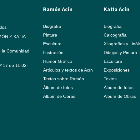
Ramón Acín
Katia Acín
Biografía
Biografía
ados
Pintura
Calcografía
ÓN Y KATIA
Escultura
Xilografías y Linó
e la Comunidad
Ilustración
Dibujos y Pintura
Humor Gráfico
Escultura
Nº 17 de 11-02-
Artículos y textos de Acín
Exposiciones
Textos sobre Ramón
Textos
Álbum de fotos
Álbum de fotos
Álbum de Obras
Álbum de Obras