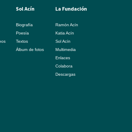
Sol Acín
La Fundación
Biografía
Ramón Acín
Poesía
Katia Acín
leos
Textos
Sol Acín
Álbum de fotos
Multimedia
Enlaces
Colabora
Descargas