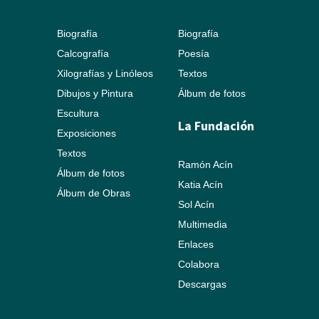
Biografía
Biografía
Calcografía
Poesía
Xilografías y Linóleos
Textos
Dibujos y Pintura
Álbum de fotos
Escultura
La Fundación
Exposiciones
Textos
Ramón Acín
Álbum de fotos
Katia Acín
Álbum de Obras
Sol Acín
Multimedia
Enlaces
Colabora
Descargas