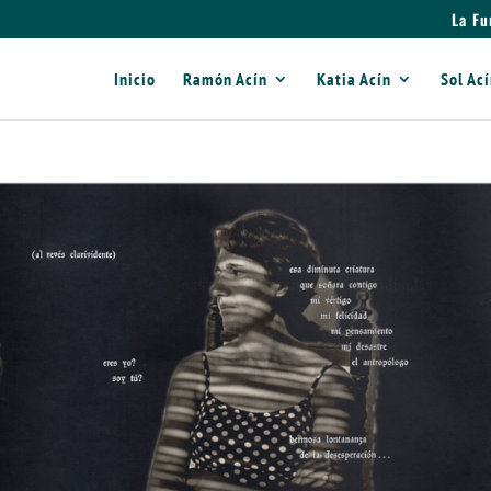
La Fu
Inicio
Ramón Acín
Katia Acín
Sol Ac