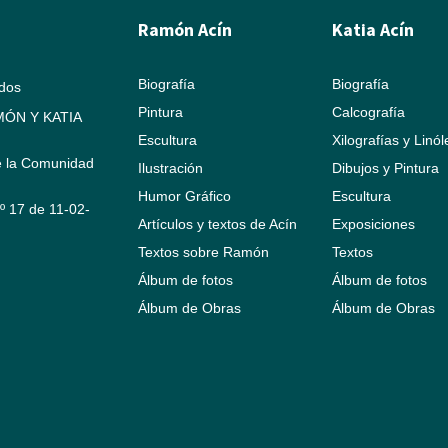
Ramón Acín
Katia Acín
Biografía
Biografía
ados
Pintura
Calcografía
ÓN Y KATIA
Escultura
Xilografías y Linó
e la Comunidad
Ilustración
Dibujos y Pintura
Humor Gráfico
Escultura
Nº 17 de 11-02-
Artículos y textos de Acín
Exposiciones
Textos sobre Ramón
Textos
Álbum de fotos
Álbum de fotos
Álbum de Obras
Álbum de Obras