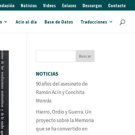
ndación
Noticias
Videos
Enlaces
Descargas
Contacto
ín
Acín al día
Base de Datos
Traducciones
NOTICIAS
90 años del asesinato de
Ramón Acín y Conchita
Monrás
Hierro, Ordio y Guerra. Un
proyecto sobre la Memoria
que se ha convertido en