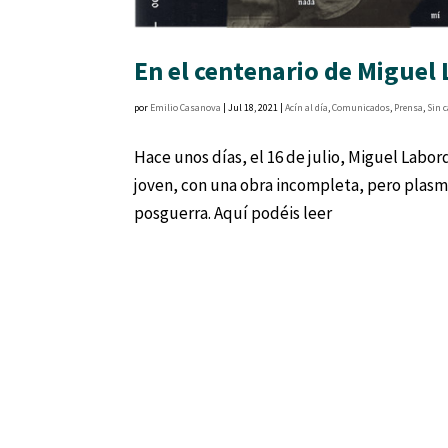
En el centenario de Miguel
por
Emilio Casanova
|
Jul 18, 2021
|
Acín al día
,
Comunicados
,
Prensa
,
Sin 
Hace unos días, el 16 de julio, Miguel Labo
joven, con una obra incompleta, pero plasmó 
posguerra. Aquí podéis leer