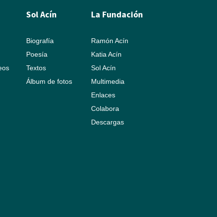
Sol Acín
La Fundación
Biografía
Ramón Acín
Poesía
Katia Acín
leos
Textos
Sol Acín
Álbum de fotos
Multimedia
Enlaces
Colabora
Descargas