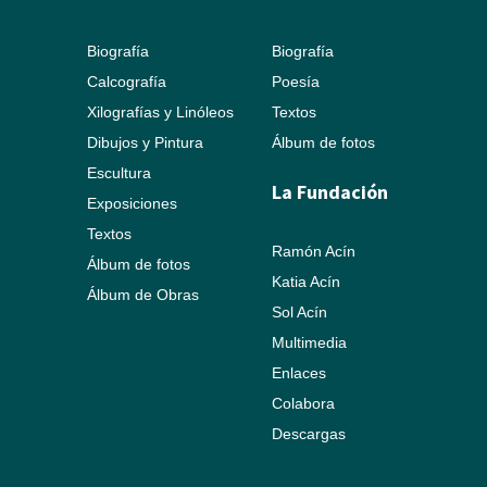
Biografía
Biografía
Calcografía
Poesía
Xilografías y Linóleos
Textos
Dibujos y Pintura
Álbum de fotos
Escultura
La Fundación
Exposiciones
Textos
Ramón Acín
Álbum de fotos
Katia Acín
Álbum de Obras
Sol Acín
Multimedia
Enlaces
Colabora
Descargas