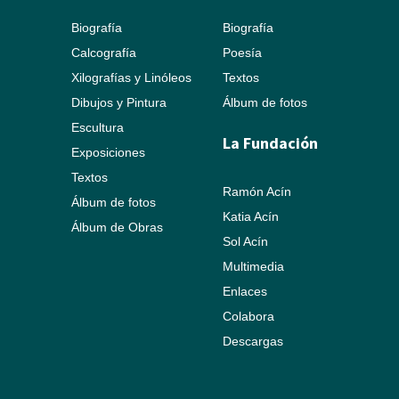
Biografía
Biografía
Calcografía
Poesía
Xilografías y Linóleos
Textos
Dibujos y Pintura
Álbum de fotos
Escultura
La Fundación
Exposiciones
Textos
Ramón Acín
Álbum de fotos
Katia Acín
Álbum de Obras
Sol Acín
Multimedia
Enlaces
Colabora
Descargas