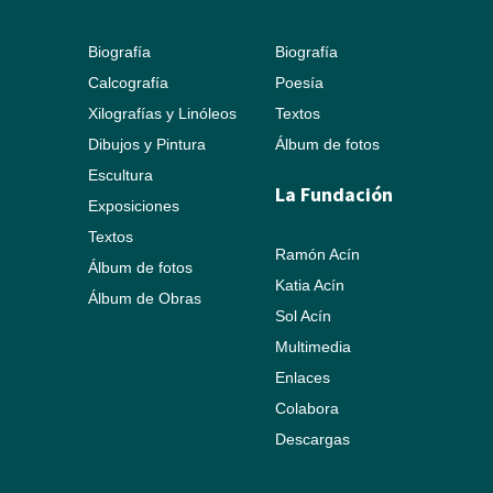
Biografía
Biografía
Calcografía
Poesía
Xilografías y Linóleos
Textos
Dibujos y Pintura
Álbum de fotos
Escultura
La Fundación
Exposiciones
Textos
Ramón Acín
Álbum de fotos
Katia Acín
Álbum de Obras
Sol Acín
Multimedia
Enlaces
Colabora
Descargas