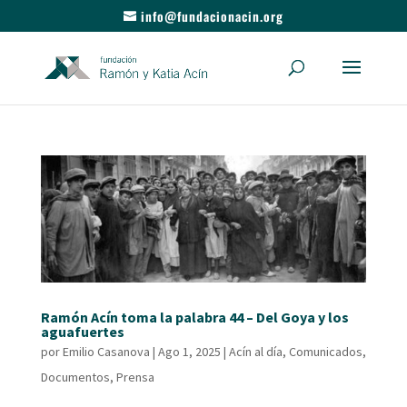
info@fundacionacin.org
Ramón Acín toma la palabra 44 – Del Goya y los
aguafuertes
por
Emilio Casanova
|
Ago 1, 2025
|
Acín al día
,
Comunicados
,
Documentos
,
Prensa