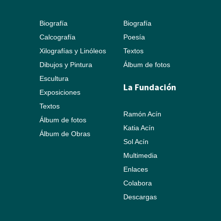
Biografía
Biografía
Calcografía
Poesía
Xilografías y Linóleos
Textos
Dibujos y Pintura
Álbum de fotos
Escultura
La Fundación
Exposiciones
Textos
Ramón Acín
Álbum de fotos
Katia Acín
Álbum de Obras
Sol Acín
Multimedia
Enlaces
Colabora
Descargas