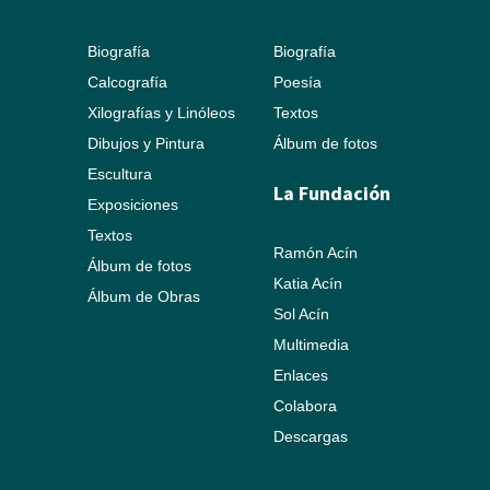
Biografía
Biografía
Calcografía
Poesía
Xilografías y Linóleos
Textos
Dibujos y Pintura
Álbum de fotos
Escultura
La Fundación
Exposiciones
Textos
Ramón Acín
Álbum de fotos
Katia Acín
Álbum de Obras
Sol Acín
Multimedia
Enlaces
Colabora
Descargas