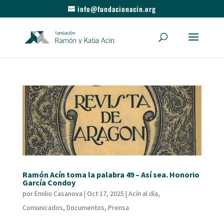
info@fundacionacin.org
Ramón Acín toma la palabra 49 – Así sea. Honorio
García Condoy
por
Emilio Casanova
|
Oct 17, 2025
|
Acín al día
,
Comunicados
,
Documentos
,
Prensa