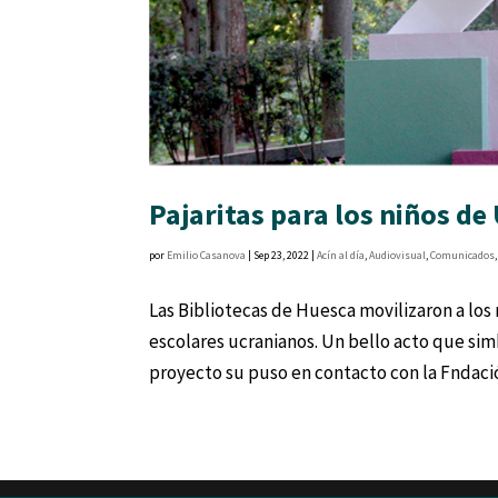
Pajaritas para los niños de
por
Emilio Casanova
|
Sep 23, 2022
|
Acín al día
,
Audiovisual
,
Comunicados
Las Bibliotecas de Huesca movilizaron a los ni
escolares ucranianos. Un bello acto que simbo
proyecto su puso en contacto con la Fndació