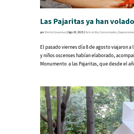
Las Pajaritas ya han volado
por
Emilio Casanova
|
Ago 18, 2025
|
Acín al día
,
Comunicados
,
Exposicione
El pasado viernes día 8 de agosto viajaron a 
y niños oscenses habían elaborado, acompa
Monumento a las Pajaritas, que desde el año