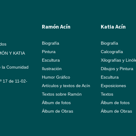
Ramón Acín
Katia Acín
Biografía
Biografía
ados
Pintura
Calcografía
ÓN Y KATIA
Escultura
Xilografías y Linó
e la Comunidad
Ilustración
Dibujos y Pintura
Humor Gráfico
Escultura
Nº 17 de 11-02-
Artículos y textos de Acín
Exposiciones
Textos sobre Ramón
Textos
Álbum de fotos
Álbum de fotos
Álbum de Obras
Álbum de Obras