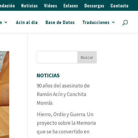
ndación
Noticias
Videos
Enlaces
Descargas
Contacto
ín
Acín al día
Base de Datos
Traducciones
NOTICIAS
90 años del asesinato de
Ramón Acín y Conchita
Monrás
Hierro, Ordio y Guerra. Un
proyecto sobre la Memoria
que se ha convertido en