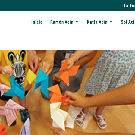
La Fu
Inicio
Ramón Acín
Katia Acín
Sol Ac