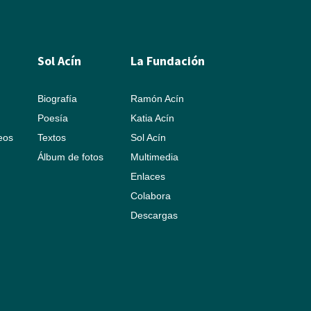
Sol Acín
La Fundación
Biografía
Ramón Acín
Poesía
Katia Acín
leos
Textos
Sol Acín
Álbum de fotos
Multimedia
Enlaces
Colabora
Descargas