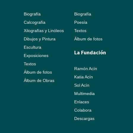
Biografía
Biografía
Calcografía
Poesía
Xilografías y Linóleos
Textos
Dibujos y Pintura
Álbum de fotos
Escultura
La Fundación
Exposiciones
Textos
Ramón Acín
Álbum de fotos
Katia Acín
Álbum de Obras
Sol Acín
Multimedia
Enlaces
Colabora
Descargas