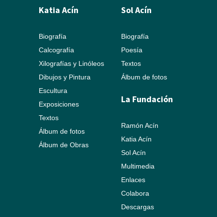
Katia Acín
Sol Acín
Biografía
Biografía
Calcografía
Poesía
Xilografías y Linóleos
Textos
Dibujos y Pintura
Álbum de fotos
Escultura
La Fundación
Exposiciones
Textos
Ramón Acín
Álbum de fotos
Katia Acín
Álbum de Obras
Sol Acín
Multimedia
Enlaces
Colabora
Descargas