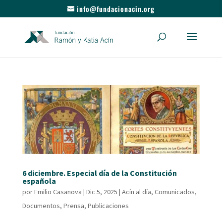
info@fundacionacin.org
6 diciembre. Especial día de la Constitución
española
por
Emilio Casanova
|
Dic 5, 2025
|
Acín al día
,
Comunicados
,
Documentos
,
Prensa
,
Publicaciones