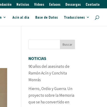
ndación
Noticias
Videos
Enlaces
Descargas
Contacto
ín
Acín al día
Base de Datos
Traducciones
NOTICIAS
90 años del asesinato de
Ramón Acín y Conchita
Monrás
Hierro, Ordio y Guerra. Un
proyecto sobre la Memoria
que se ha convertido en