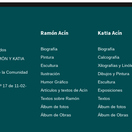
Ramón Acín
Katia Acín
Biografía
Biografía
ados
Pintura
Calcografía
ÓN Y KATIA
Escultura
Xilografías y Linó
e la Comunidad
Ilustración
Dibujos y Pintura
Humor Gráfico
Escultura
Nº 17 de 11-02-
Artículos y textos de Acín
Exposiciones
Textos sobre Ramón
Textos
Álbum de fotos
Álbum de fotos
Álbum de Obras
Álbum de Obras