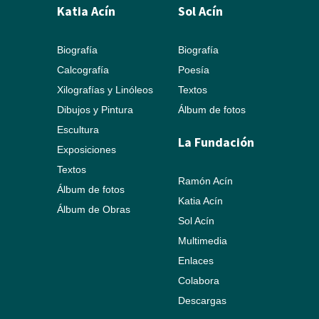
Katia Acín
Sol Acín
Biografía
Biografía
Calcografía
Poesía
Xilografías y Linóleos
Textos
Dibujos y Pintura
Álbum de fotos
Escultura
La Fundación
Exposiciones
Textos
Ramón Acín
Álbum de fotos
Katia Acín
Álbum de Obras
Sol Acín
Multimedia
Enlaces
Colabora
Descargas