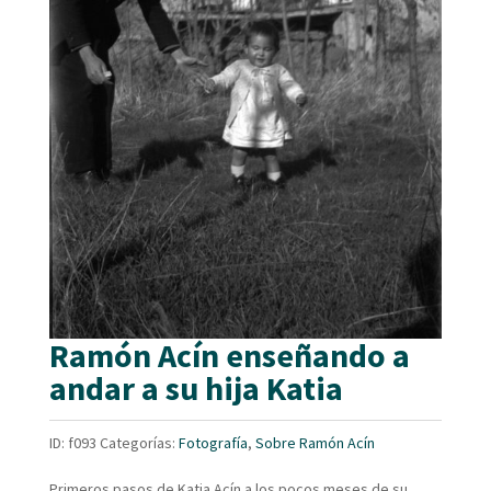
Ramón Acín enseñando a
andar a su hija Katia
ID:
f093
Categorías:
Fotografía
,
Sobre Ramón Acín
Primeros pasos de Katia Acín a los pocos meses de su