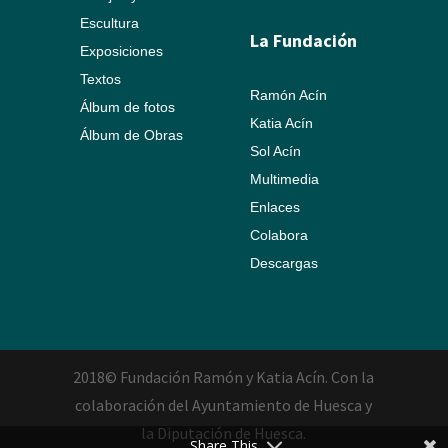
Escultura
La Fundación
Exposiciones
Textos
Ramón Acín
Álbum de fotos
Katia Acín
Álbum de Obras
Sol Acín
Multimedia
Enlaces
Colabora
Descargas
2018© Fundación Ramón y Katia Acín. Con la
colaboración del Ayuntamiento de Huesca y
la Diputación de Huesca.
Share This