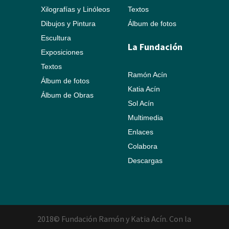
Xilografías y Linóleos
Textos
Dibujos y Pintura
Álbum de fotos
Escultura
La Fundación
Exposiciones
Textos
Ramón Acín
Álbum de fotos
Katia Acín
Álbum de Obras
Sol Acín
Multimedia
Enlaces
Colabora
Descargas
2018© Fundación Ramón y Katia Acín. Con la