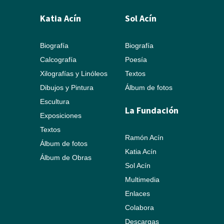
Katia Acín
Sol Acín
Biografía
Biografía
Calcografía
Poesía
Xilografías y Linóleos
Textos
Dibujos y Pintura
Álbum de fotos
Escultura
La Fundación
Exposiciones
Textos
Ramón Acín
Álbum de fotos
Katia Acín
Álbum de Obras
Sol Acín
Multimedia
Enlaces
Colabora
Descargas