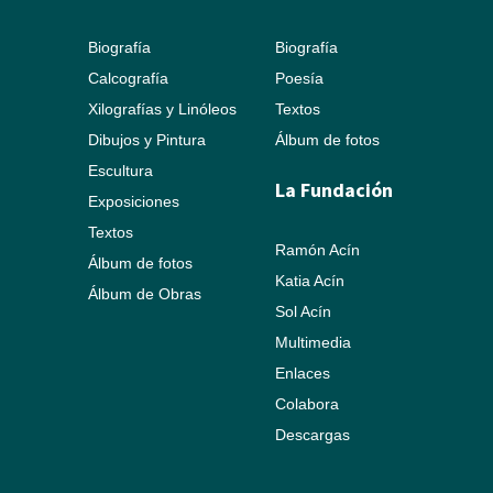
Biografía
Biografía
Calcografía
Poesía
Xilografías y Linóleos
Textos
Dibujos y Pintura
Álbum de fotos
Escultura
La Fundación
Exposiciones
Textos
Ramón Acín
Álbum de fotos
Katia Acín
Álbum de Obras
Sol Acín
Multimedia
Enlaces
Colabora
Descargas