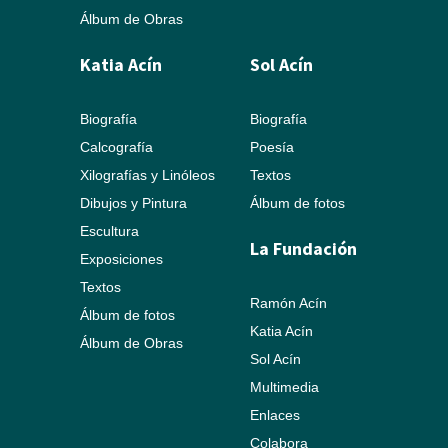
Álbum de Obras
Katia Acín
Sol Acín
Biografía
Biografía
Calcografía
Poesía
Xilografías y Linóleos
Textos
Dibujos y Pintura
Álbum de fotos
Escultura
La Fundación
Exposiciones
Textos
Ramón Acín
Álbum de fotos
Katia Acín
Álbum de Obras
Sol Acín
Multimedia
Enlaces
Colabora