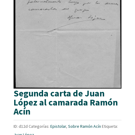
Segunda carta de Juan
López al camarada Ramón
Acín
ID:
d12d
Categorías:
Epistolar
,
Sobre Ramón Acín
Etiqueta:
Juan López