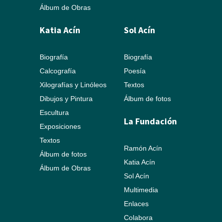
Álbum de Obras
Katia Acín
Sol Acín
Biografía
Biografía
Calcografía
Poesía
Xilografías y Linóleos
Textos
Dibujos y Pintura
Álbum de fotos
Escultura
La Fundación
Exposiciones
Textos
Ramón Acín
Álbum de fotos
Katia Acín
Álbum de Obras
Sol Acín
Multimedia
Enlaces
Colabora