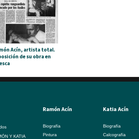
món Acín, artista total.
posición de su obra en
esca
Ramón Acín
Katia Acín
Biografía
Biografía
ados
Pintura
Calcografía
ÓN Y KATIA