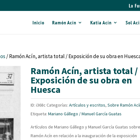
La Fu
Inicio
Ramón Acín
Katia Acín
Sol Ac
tos
/ Ramón Acín, artista total / Exposición de su obra en Huesc
Ramón Acín, artista total /
Exposición de su obra en
Huesca
ID:
i368c
Categorías:
Artículos y escritos
,
Sobre Ramón Ací
Etiqueta:
Mariano Gállego / Manuel García Guatas
Artículos de Mariano Gállego y Manuel García Guatas sobr
Ramón Acín en relación a la inauguración de la exposición