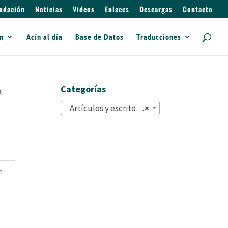
ndación
Noticias
Videos
Enlaces
Descargas
Contacto
ín
Acín al día
Base de Datos
Traducciones
Categorías
a
Artículos y escritos (822)
×
n
e