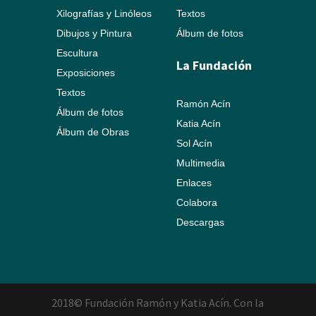
Xilografías y Linóleos
Textos
Dibujos y Pintura
Álbum de fotos
Escultura
La Fundación
Exposiciones
Textos
Ramón Acín
Álbum de fotos
Katia Acín
Álbum de Obras
Sol Acín
Multimedia
Enlaces
Colabora
Descargas
2018© Fundación Ramón y Katia Acín. Con la