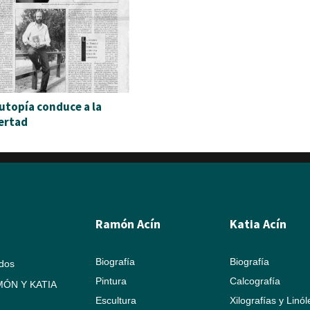
 utopía conduce a la
bertad
Ramón Acín
Katia Acín
Biografía
Biografía
ados
Pintura
Calcografía
ÓN Y KATIA
Escultura
Xilografías y Linó