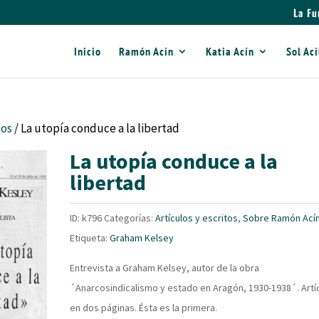
La Fu
Inicio
Ramón Acín
Katia Acín
Sol Ac
tos
/ La utopía conduce a la libertad
La utopía conduce a la
libertad
ID:
k796
Categorías:
Artículos y escritos
,
Sobre Ramón Ací
Etiqueta:
Graham Kelsey
Entrevista a Graham Kelsey, autor de la obra
´Anarcosindicalismo y estado en Aragón, 1930-1938´. Artí
en dos páginas. Ésta es la primera.