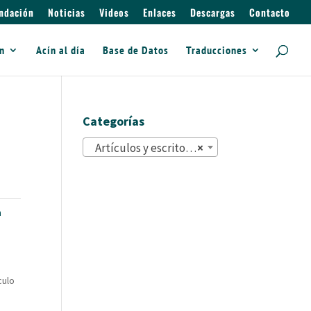
ndación
Noticias
Videos
Enlaces
Descargas
Contacto
ín
Acín al día
Base de Datos
Traducciones
Categorías
Artículos y escritos (822)
×
n
culo