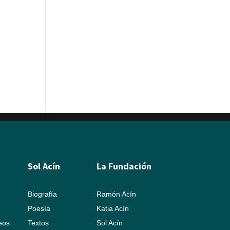
Sol Acín
La Fundación
Biografía
Ramón Acín
Poesía
Katia Acín
leos
Textos
Sol Acín