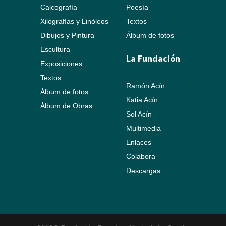
Calcografía
Poesía
Xilografías y Linóleos
Textos
Dibujos y Pintura
Álbum de fotos
Escultura
La Fundación
Exposiciones
Textos
Ramón Acín
Álbum de fotos
Katia Acín
Álbum de Obras
Sol Acín
Multimedia
Enlaces
Colabora
Descargas