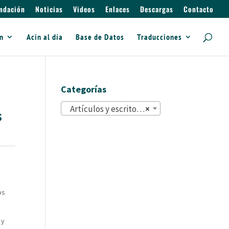
ndación
Noticias
Videos
Enlaces
Descargas
Contacto
ín
Acín al día
Base de Datos
Traducciones
Categorías
Artículos y escritos (822)
×
s
os
 y