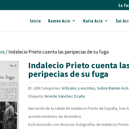
La Fu
Inicio
Ramón Acín
Katia Acín
Sol Ac
tos
/ Indalecio Prieto cuenta las peripecias de su fuga
Indalecio Prieto cuenta la
peripecias de su fuga
ID:
i269
Categorías:
Artículos y escritos
,
Sobre Ramón Acín
Etiqueta:
Vicente Sánchez Ocaña
Narración de la salida de Indalecio Prieto de España, tras l
acontecimientos de diciembre.
Está ilustrado con diversas fotografías de Indalecio Prieto