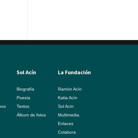
Sol Acín
La Fundación
Biografía
Ramón Acín
Poesía
Katia Acín
leos
Textos
Sol Acín
Álbum de fotos
Multimedia
Enlaces
Colabora