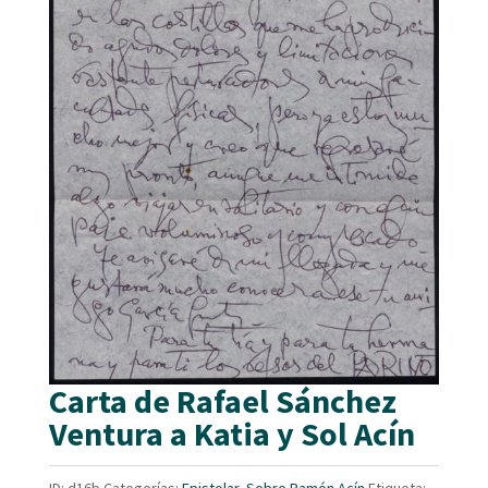
Carta de Rafael Sánchez
Ventura a Katia y Sol Acín
ID:
d16b
Categorías:
Epistolar
,
Sobre Ramón Acín
Etiqueta: