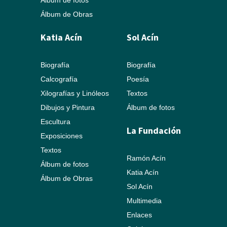
Álbum de fotos
Álbum de Obras
Katia Acín
Sol Acín
Biografía
Biografía
Calcografía
Poesía
Xilografías y Linóleos
Textos
Dibujos y Pintura
Álbum de fotos
Escultura
La Fundación
Exposiciones
Textos
Ramón Acín
Álbum de fotos
Katia Acín
Álbum de Obras
Sol Acín
Multimedia
Enlaces