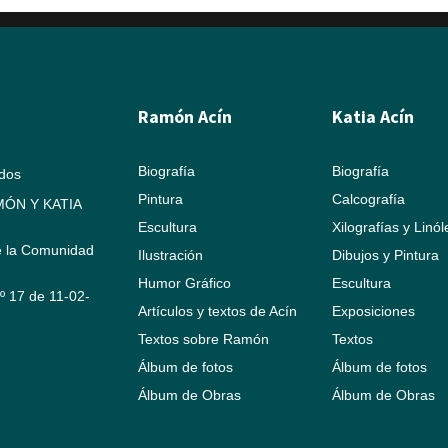
Ramón Acín
Katia Acín
Biografía
Biografía
ados
Pintura
Calcografía
ÓN Y KATIA
Escultura
Xilografías y Linó
e la Comunidad
Ilustración
Dibujos y Pintura
Humor Gráfico
Escultura
Nº 17 de 11-02-
Artículos y textos de Acín
Exposiciones
Textos sobre Ramón
Textos
Álbum de fotos
Álbum de fotos
Álbum de Obras
Álbum de Obras