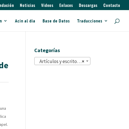
ndación
Noticias
Videos
Enlaces
Descargas
Contacto
ín
Acín al día
Base de Datos
Traducciones
Categorías
Artículos y escritos (822)
×
 de
 una
lica
apel.