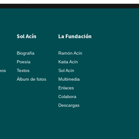
Sol Acín
La Fundación
Biografía
Ramón Acín
Poesía
Katia Acín
leos
Textos
Sol Acín
Álbum de fotos
Multimedia
Enlaces
Colabora
Descargas