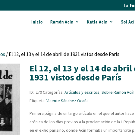
La Fu
Inicio
Ramón Acín
Katia Acín
Sol Ac
tos
/ El 12, el 13 y el 14 de abril de 1931 vistos desde París
El 12, el 13 y el 14 de abril
1931 vistos desde París
ID:
i270
Categorías:
Artículos y escritos
,
Sobre Ramón Acín
Etiqueta:
Vicente Sánchez Ocaña
Primera página de un largo artículo en el que el autor hace
crónica de los días previos a la proclamación de la II Repúb
en el exilio parisino, donde Acín formaba un importanbte p