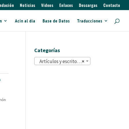
ndación
Noticias
Videos
Enlaces
Descargas
Contacto
ín
Acín al día
Base de Datos
Traducciones
Categorías
Artículos y escritos (822)
×
n
amón