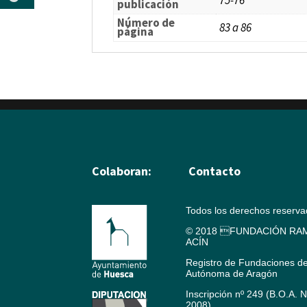
publicación
Número de
83 a 86
página
Colaboran:
Contacto
Todos los derechos reserv
© 2018 FUNDACIÓN RAM
ACÍN
Registro de Fundaciones d
Autónoma de Aragón
Inscripción nº 249 (B.O.A. 
2008)