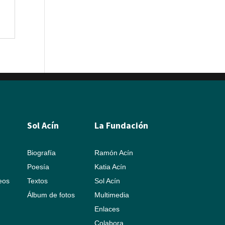
Sol Acín
La Fundación
Biografía
Ramón Acín
Poesía
Katia Acín
leos
Textos
Sol Acín
Álbum de fotos
Multimedia
Enlaces
Colabora