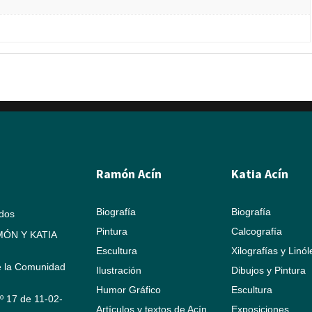
Ramón Acín
Katia Acín
Biografía
Biografía
ados
Pintura
Calcografía
ÓN Y KATIA
Escultura
Xilografías y Linó
e la Comunidad
Ilustración
Dibujos y Pintura
Humor Gráfico
Escultura
Nº 17 de 11-02-
Artículos y textos de Acín
Exposiciones