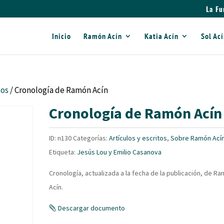
La Fu
Inicio
Ramón Acín
Katia Acín
Sol Ac
tos
/ Cronología de Ramón Acín
Cronología de Ramón Acín
ID:
n130
Categorías:
Artículos y escritos
,
Sobre Ramón Ací
Etiqueta:
Jesús Lou y Emilio Casanova
Cronología, actualizada a la fecha de la publicación, de R
Acín.
Descargar documento