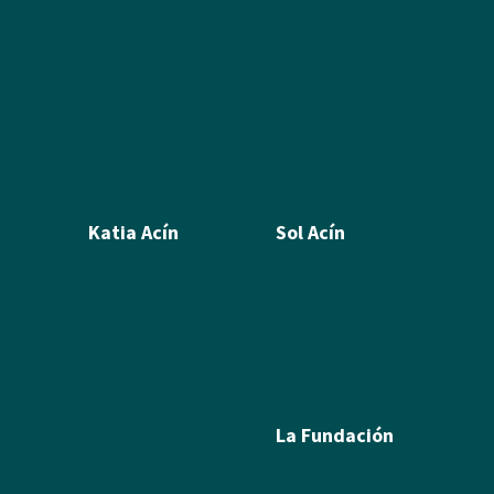
Ilustración
Humor Gráfico
Artículos y textos de Acín
Textos sobre Ramón
Álbum de fotos
Álbum de Obras
Katia Acín
Sol Acín
Biografía
Biografía
Calcografía
Poesía
Xilografías y Linóleos
Textos
Dibujos y Pintura
Álbum de fotos
Escultura
La Fundación
Exposiciones
Textos