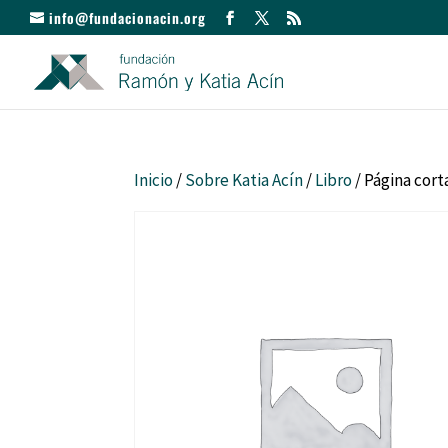
info@fundacionacin.org
Inicio
/
Sobre Katia Acín
/
Libro
/ Página cor