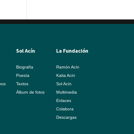
Sol Acín
La Fundación
Biografía
Ramón Acín
Poesía
Katia Acín
leos
Textos
Sol Acín
Álbum de fotos
Multimedia
Enlaces
Colabora
Descargas