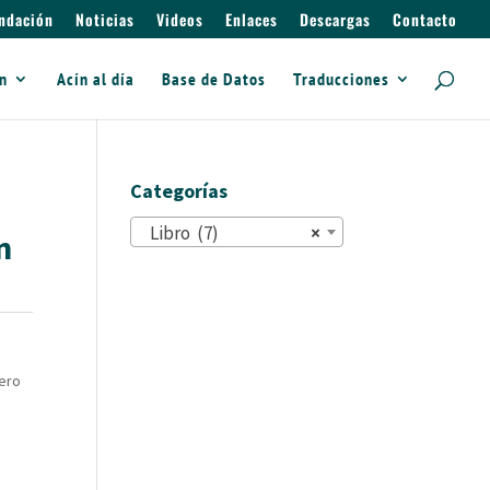
ndación
Noticias
Videos
Enlaces
Descargas
Contacto
ín
Acín al día
Base de Datos
Traducciones
Categorías
Libro (7)
×
n
mero