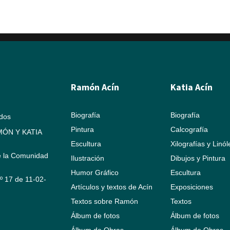
Ramón Acín
Katia Acín
Biografía
Biografía
ados
Pintura
Calcografía
ÓN Y KATIA
Escultura
Xilografías y Linó
e la Comunidad
Ilustración
Dibujos y Pintura
Humor Gráfico
Escultura
Nº 17 de 11-02-
Artículos y textos de Acín
Exposiciones
Textos sobre Ramón
Textos
Álbum de fotos
Álbum de fotos
Álbum de Obras
Álbum de Obras