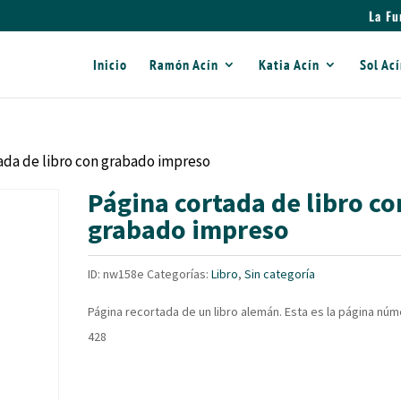
La Fu
Inicio
Ramón Acín
Katia Acín
Sol Ac
tada de libro con grabado impreso
Página cortada de libro co
grabado impreso
ID:
nw158e
Categorías:
Libro
,
Sin categoría
Página recortada de un libro alemán. Esta es la página nú
428