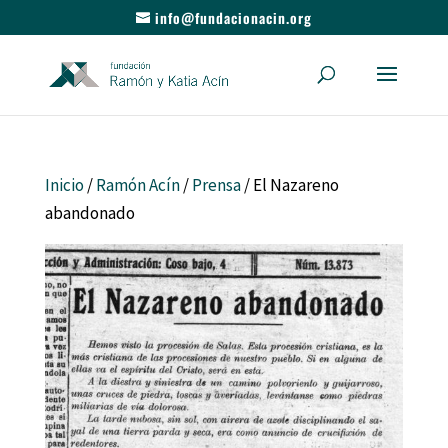
info@fundacionacin.org
Inicio
/
Ramón Acín
/
Prensa
/ El Nazareno
abandonado