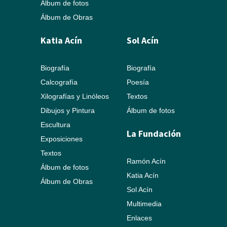
Álbum de fotos
Álbum de Obras
Katia Acín
Sol Acín
Biografía
Biografía
Calcografía
Poesía
Xilografías y Linóleos
Textos
Dibujos y Pintura
Álbum de fotos
Escultura
La Fundación
Exposiciones
Textos
Ramón Acín
Álbum de fotos
Katia Acín
Álbum de Obras
Sol Acín
Multimedia
Enlaces