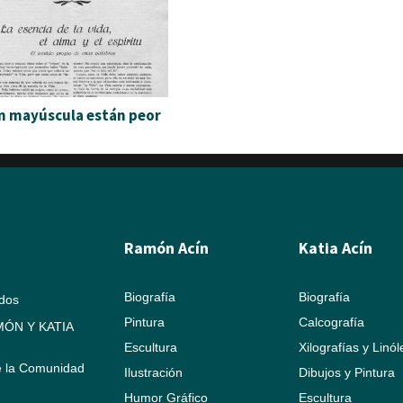
n mayúscula están peor
Ramón Acín
Katia Acín
Biografía
Biografía
ados
Pintura
Calcografía
ÓN Y KATIA
Escultura
Xilografías y Linó
e la Comunidad
Ilustración
Dibujos y Pintura
Humor Gráfico
Escultura