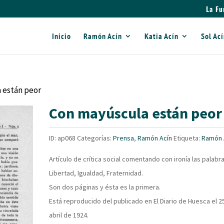
La Fu
Inicio
Ramón Acín
Katia Acín
Sol Ac
 están peor
Con mayúscula están peor
ID:
ap068
Categorías:
Prensa
,
Ramón Acín
Etiqueta:
Ramón 
Artículo de crítica social comentando con ironía las palabra
Libertad, Igualdad, Fraternidad.
Son dos páginas y ésta es la primera.
Está reproducido del publicado en El Diario de Huesca el 2
abril de 1924.