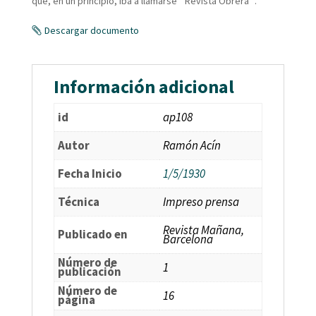
que, en un principio, iba a llamarse ´Revista Obrera´.
Descargar documento
Información adicional
id
ap108
Autor
Ramón Acín
Fecha Inicio
1/5/1930
Técnica
Impreso prensa
Revista Mañana,
Publicado en
Barcelona
Número de
1
publicación
Número de
16
página