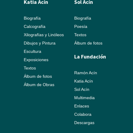
Katia Acín
Sol Acín
Biografía
Biografía
Calcografía
Poesía
Xilografías y Linóleos
Textos
Dibujos y Pintura
Álbum de fotos
Escultura
La Fundación
Exposiciones
Textos
Ramón Acín
Álbum de fotos
Katia Acín
Álbum de Obras
Sol Acín
Multimedia
Enlaces
Colabora
Descargas