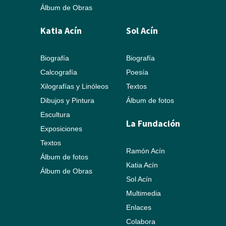
Álbum de Obras
Katia Acín
Sol Acín
Biografía
Biografía
Calcografía
Poesía
Xilografías y Linóleos
Textos
Dibujos y Pintura
Álbum de fotos
Escultura
La Fundación
Exposiciones
Textos
Ramón Acín
Álbum de fotos
Katia Acín
Álbum de Obras
Sol Acín
Multimedia
Enlaces
Colabora