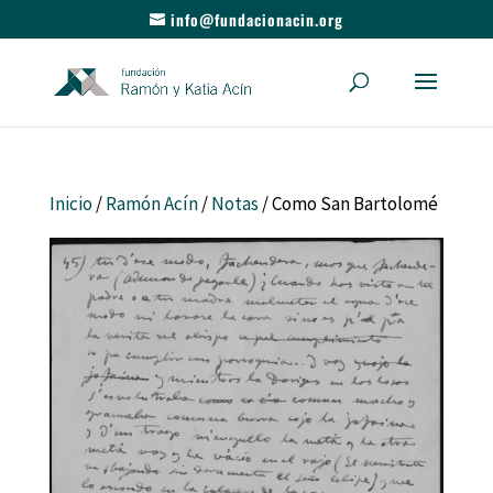
info@fundacionacin.org
Inicio
/
Ramón Acín
/
Notas
/ Como San Bartolomé